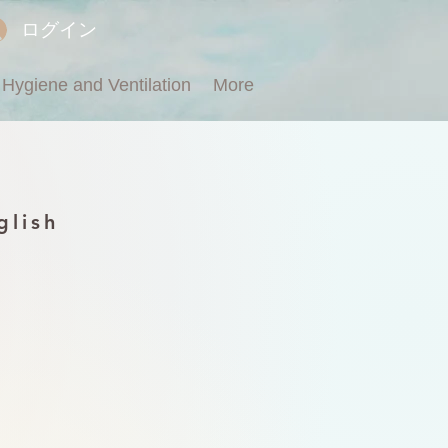
ログイン
Hygiene and Ventilation
More
glish