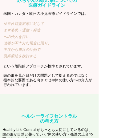
赤ちゃんの頭の形についての
医療ガイドライン
米国・カナダ・欧州の小児医療ガイドラインでは、
位置性頭蓋変形に対して
まず姿勢・運動・発達
への
介入を行い、
改善が不十分な場合に限り、
中度から重度の症例で
装具療法を検討する
という段階的アプローチが標準とされています。
​頭の形を見た目だけの問題として捉えるのではなく、
根本的な要因である向きぐせや体の使い方への介入が
行われています。
​ヘルシーライフセントラル
の考え方
Healthy Life Central がもっとも大切にしているのは、
頭の形が自然と整っていく“体の使い方・発達の土台”を