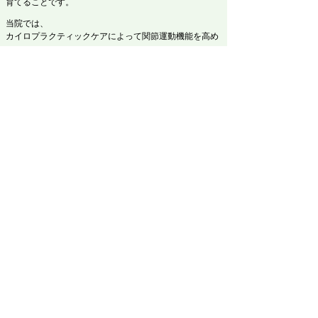
育てることです。
当院では、
カイロプラクティックケアによって関節運動機能を高め
向きぐせを改善しやすい体の状態をつくり
感覚情報を活用して、脳機能のバランスを整える
といったアプローチを行っています。
これらのケアは、
✔ 頭にかかる圧の分散
✔ 姿勢の左右差の軽減
✔ 神経発達の土台形成
につながっていきます
特に乳児へのカイロプラクティックケアは、当院のよう
な国際基準に則した十分な教育とトレーニングを積んだ
施術者を選ぶことをおすすめします。
頭の形がきれいなら
​発達は大丈夫？