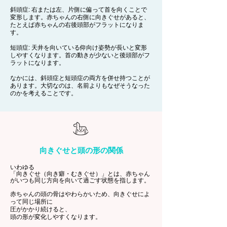
斜頭症: 右または左、片側に偏って首を向くことで
変形します。赤ちゃんの右側に向きぐせがあると、
たとえば赤ちゃんの右後頭部がフラットになりま
す。
短頭症: 天井を向いている仰向け姿勢が長いと変形
しやすくなります。首の動きが少ないと後頭部がフ
ラットになります。
なかには、斜頭症と短頭症の両方を併せ持つことが
あります。大切なのは、名前よりもなぜそうなった
のかを考えることです。
向きぐせと頭の形の関係
いわゆる
「向きぐせ（向き癖・むきぐせ）」とは、赤ちゃん
がいつも同じ方向を向いて過ごす状態を指します。
赤ちゃんの頭の骨はやわらかいため、向きぐせによ
って同じ場所に
圧がかかり続けると、
頭の形が変化しやすくなります。