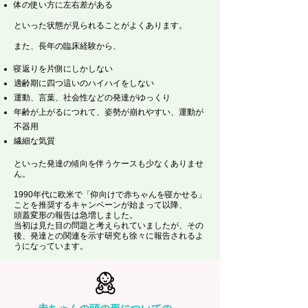
体の使い方に左右差がある
といった状態が見られることがよくあります。
また、長年の臨床経験から、
寝返りを片側にしかしない
適齢期に四つ這いのハイハイをしない
運動、言葉、社会性などの発達がゆっくり
年齢が上がるにつれて、姿勢が崩れやすい、運動が
不器用
​繊細な気質
といった発達の傾向を伴うケースも少なくありませ
ん。
1990年代に欧米で「仰向けで赤ちゃんを寝かせる」
ことを推奨するキャンペーンが始まって以降、
頭蓋変形の報告は急増しました。
当初は見た目の問題と考えられていましたが、その
後、発達との関連を示す研究も徐々に報告されるよ
うになっています。